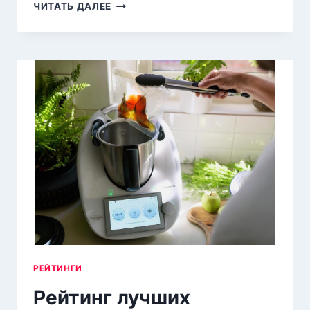
ТОП-15
ЧИТАТЬ ДАЛЕЕ
ЛУЧШИХ
ВАКУУМНЫХ
УПАКОВЩИКОВ
ПРОДУКТОВ
ДЛЯ
ДОМА
ПО ЦЕНЕ/
КАЧЕСТВУ
В 2026
ГОДУ
РЕЙТИНГИ
Рейтинг лучших